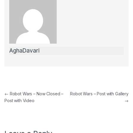
e
er
e
b
o
o
k
AghaDavari
Post Navigation
←
Robot Wars – Now Closed –
Robot Wars – Post with Gallery
Post with Video
→