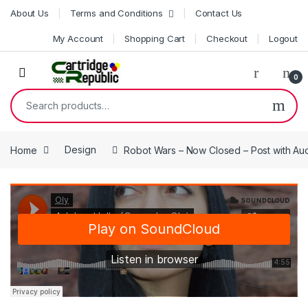
Skip to navigation
Skip to content
About Us
Terms and Conditions
Contact Us
My Account
Shopping Cart
Checkout
Logout
0
Search for:
Home
Design
Robot Wars – Now Closed – Post with Au